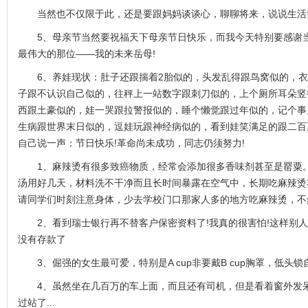
当然也不仅限于此，还是要跟妈妈谈谈心，聊聊将来，说说生活
5、母亲节当然要祝福天下母亲节日快乐，而我今天特别要感谢当
最伟大的那位——我的未来岳母!
6、养娃现状：肚子还跟揣着2胎似的，头发乱得跟鸟窝似的，衣
子跟不认识自己似的，往秤上一站数字跟刺刀似的，上个厕所耳朵竖
西跟土豪似的，娃一哭跟拉警报似的，睡个懒觉跟过年似的，记个事
生病跟世界末日似的，逗娃玩跟神经病似的，看到娃笑满足的跟二百
自己说一声：节日快乐!革命尚未成功，同志仍须努力!
1、麻辣烫有很多致癌物质，经常会添加很多香味剂甚至是罂粟。
汤用好几天，材料洗不干净而且长时间暴露在空气中，长期吃麻辣烫
请同学们时刻注意身体，少去学校门口那家人多的地方吃麻辣烫，不
2、看到瑞士银行再不替客户保密资料了!我真的很害怕!这样别人
没有存款了
3、倔强的女生最可爱，特别是A cup非要戴B cup胸罩，低头
4、虽然坐在几百万的车上面，而且还有司机，但是看着窗外发呆
过站了...