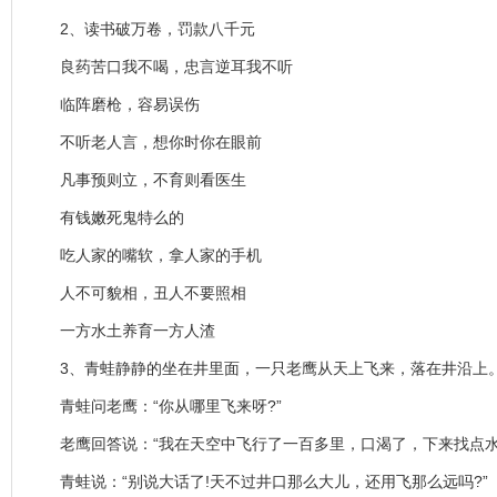
2、读书破万卷，罚款八千元
良药苦口我不喝，忠言逆耳我不听
临阵磨枪，容易误伤
不听老人言，想你时你在眼前
凡事预则立，不育则看医生
有钱嫩死鬼特么的
吃人家的嘴软，拿人家的手机
人不可貌相，丑人不要照相
一方水土养育一方人渣
3、青蛙静静的坐在井里面，一只老鹰从天上飞来，落在井沿上
青蛙问老鹰：“你从哪里飞来呀?”
老鹰回答说：“我在天空中飞行了一百多里，口渴了，下来找点水
青蛙说：“别说大话了!天不过井口那么大儿，还用飞那么远吗?”