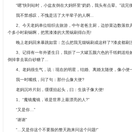
“嗯”快到站时，小盆友倒在大妈怀里“奶奶，我头有点晕。”说完
我不禁感叹，不愧是活了大半辈子的人啊...
2、今天老妈单位组织去旅游，中午老爸主厨，边炒菜边数落炊具
个多小时刷锅啊，把黑漆漆的大黑锅刷得白亮!
晚上老妈回来暴跳如雷：怎么把我无烟锅刷成这样了?漆皮都刷没
3、记得有一年外婆生日，我折了一大罐五颜六色的千纸鹤送给她
倒掉拿去装白砂糖了...
4、老妈很生气，说：现在的明星，结婚、离婚太随便，像小便一
我一时嘴残，问了句：那什么像大便?
老妈沉吟片刻，缓缓抬起头，曰：生孩子像大便!
1、“魔镜魔镜，谁是世界上最漂亮的人?”
“又是你…”
“谢谢”
“…又是你这个不要脸的整天跑来问这个问题!”