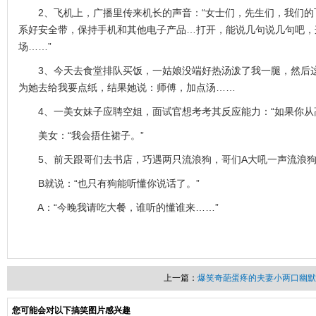
2、飞机上，广播里传来机长的声音：“女士们，先生们，我们的
系好安全带，保持手机和其他电子产品…打开，能说几句说几句吧，
场……”
3、今天去食堂排队买饭，一姑娘没端好热汤泼了我一腿，然后这
为她去给我要点纸，结果她说：师傅，加点汤……
4、一美女妹子应聘空姐，面试官想考考其反应能力：“如果你从高
美女：“我会捂住裙子。”
5、前天跟哥们去书店，巧遇两只流浪狗，哥们A大吼一声流浪狗
B就说：“也只有狗能听懂你说话了。”
A：“今晚我请吃大餐，谁听的懂谁来……”
上一篇：
爆笑奇葩蛋疼的夫妻小两口幽默
您可能会对以下搞笑图片感兴趣