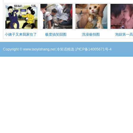
小姨子又来我家住了
极度搞笑囧图
洗澡偷拍图
泡妞第一高
Copyright © www.taoyishang.net
冷笑话精选
沪ICP备14005671号-4