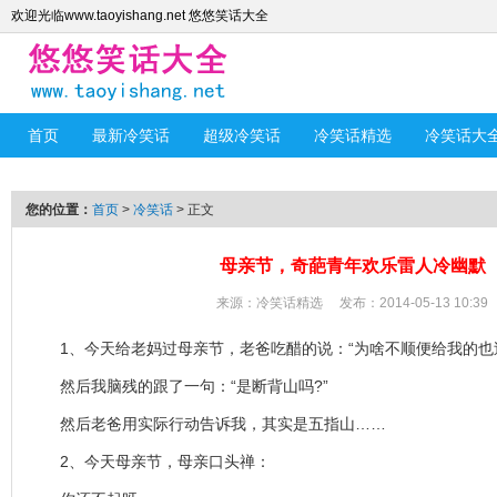
欢迎光临www.taoyishang.net 悠悠笑话大全
首页
最新冷笑话
超级冷笑话
冷笑话精选
冷笑话大
您的位置：
首页
>
冷笑话
> 正文
母亲节，奇葩青年欢乐雷人冷幽默
来源：
冷笑话精选
发布：2014-05-13 10:39
1、今天给老妈过母亲节，老爸吃醋的说：“为啥不顺便给我的也过
然后我脑残的跟了一句：“是断背山吗?”
然后老爸用实际行动告诉我，其实是五指山……
2、今天母亲节，母亲口头禅：