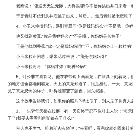
老鹰说：“傻逼天无边无际，大得很哪!你不信你跳出井口来看一看
于是青蛙不信邪从井底跳了出来，然后……然后青蛙被老鹰吃了
4、小玉米粒找妈妈，遇到青豆问“你是我妈妈么?”“不是哦，你妈
他又找到黄豆:“你是我妈妈么?”“不是哦，你妈妈是长棒子”
于是他找到香蕉:“你一定是我妈妈吧!”“不，你妈妈身上一粒粒的”
小玉米粒正困惑，爆米花过来说：“我是你妈妈呀!”
小玉米粒呵呵：“你妈才炸了呢神经病!”
5、叶公非常喜欢龙。他在衣带钩上画着龙，在酒具上刻着龙，他
的地方也全都雕刻着龙。天上的真龙知道了，很是感动。一天，真龙
见了真龙恐怖的样子，吓得脸都变了颜色，回头就跑。
这个故事告诉我们，如果你的照片P得太假了，别人见了你真人
1、一头驴每天都在拉磨，有一天它终于忍不住对主人说：“每天
干了!我要去看看别的驴都在干什么!”
主人也不生气，吃着驴肉火烧说：“去看吧，看完你就会回来转的