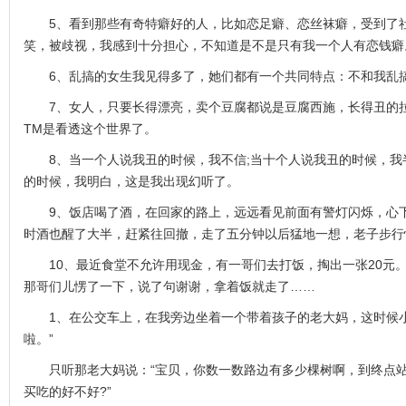
5、看到那些有奇特癖好的人，比如恋足癖、恋丝袜癖，受到了
笑，被歧视，我感到十分担心，不知道是不是只有我一个人有恋钱癖
6、乱搞的女生我见得多了，她们都有一个共同特点：不和我乱
7、女人，只要长得漂亮，卖个豆腐都说是豆腐西施，长得丑的拉
TM是看透这个世界了。
8、当一个人说我丑的时候，我不信;当十个人说我丑的时候，我半
的时候，我明白，这是我出现幻听了。
9、饭店喝了酒，在回家的路上，远远看见前面有警灯闪烁，心下
时酒也醒了大半，赶紧往回撤，走了五分钟以后猛地一想，老子步行
10、最近食堂不允许用现金，有一哥们去打饭，掏出一张20元
那哥们儿愣了一下，说了句谢谢，拿着饭就走了……
1、在公交车上，在我旁边坐着一个带着孩子的老大妈，这时候小
啦。”
只听那老大妈说：“宝贝，你数一数路边有多少棵树啊，到终点站
买吃的好不好?”