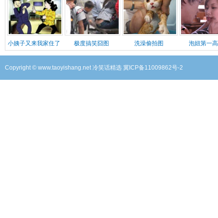
小姨子又来我家住了
极度搞笑囧图
洗澡偷拍图
泡妞第一高
Copyright © www.taoyishang.net
冷笑话精选
冀ICP备11009862号-2