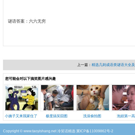
谜语答案：六六无穷
上一篇：
精选几则成语类谜语大全及
您可能会对以下搞笑图片感兴趣
小姨子又来我家住了
极度搞笑囧图
洗澡偷拍图
泡妞第一高
Copyright © www.taoyishang.net
冷笑话精选
冀ICP备11009862号-2