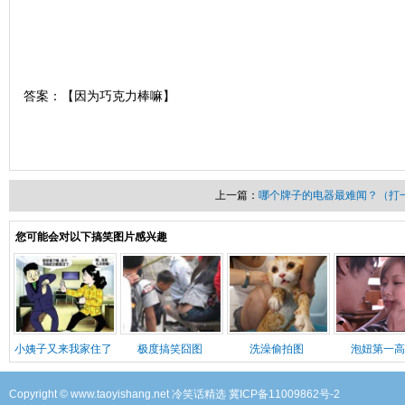
答案：【因为巧克力棒嘛】
上一篇：
哪个牌子的电器最难闻？（打
您可能会对以下搞笑图片感兴趣
小姨子又来我家住了
极度搞笑囧图
洗澡偷拍图
泡妞第一高
Copyright © www.taoyishang.net
冷笑话精选
冀ICP备11009862号-2