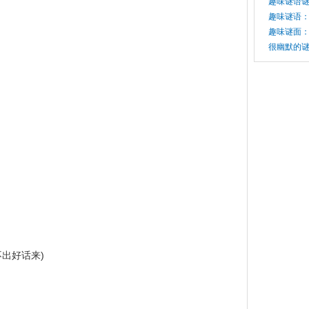
趣味谜语谜
趣味谜语：
趣味谜面：
很幽默的
出好话来)