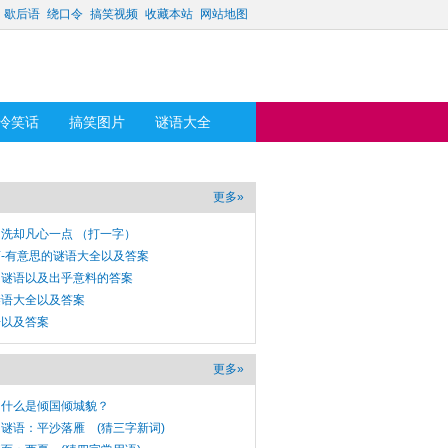
歇后语
绕口令
搞笑视频
收藏本站
网站地图
冷笑话
搞笑图片
谜语大全
更多»
洗却凡心一点 （打一字）
-有意思的谜语大全以及答案
的谜语以及出乎意料的答案
谜语大全以及答案
语以及答案
更多»
：什么是倾国倾城貌？
谜语：平沙落雁 (猜三字新词)