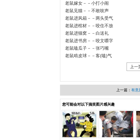
老鼠嫁女－－小打小闹
老鼠见猫－－不敢吱声
老鼠进风箱－－两头受气
老鼠进棺材－－咬住不放
老鼠进猫窝－－白送礼
老鼠进书房－－咬文嚼字
老鼠嗑瓜子－－张巧嘴
老鼠啃皮球－－客(嗑)气
上一
上一篇：
有意
您可能会对以下搞笑图片感兴趣