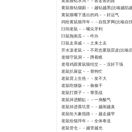
黄鼠狼钻水沟－－各走各的路
黄鼠狼钻烟囱－－越钻越黑(比喻越陷越
黄鼠狼嘴下逃出的鸡－－好运气
鸡给黄鼠狼拜年－－自投罗网(比喻自找
臼间老鼠－－嘴尖牙利
臼鼠拖南瓜－－咋办
臼鼠走亲戚－－土来土去
开水泼老鼠－－不死也要脱层皮(比喻后
老猫守鼠洞－－蹲着瞧
老母鸡跟黄鼠狼结交－－没好下场
老鼠扒屎盆－－替狗忙
老鼠背上生疮－－发不大
老鼠吃猫饭－－偷偷干
老鼠打摆子－－窜里战
老鼠掉进醋缸－－一身酸气
老鼠掉进粪坑里－－越闹越臭
老鼠给大象指路－－越走越窄
老鼠给猫拜年－－全体奉送
老鼠管仓－－越管越光