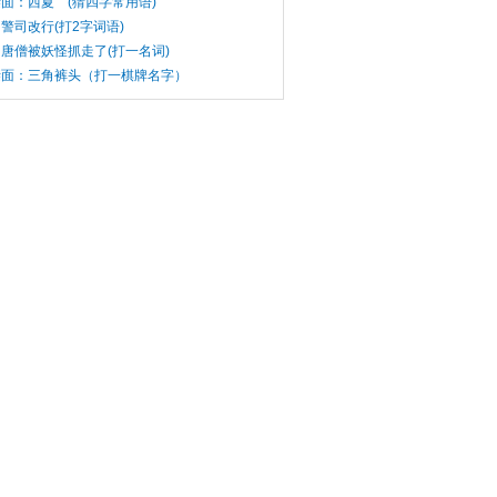
面：西夏 (猜四字常用语)
警司改行(打2字词语)
唐僧被妖怪抓走了(打一名词)
谜面：三角裤头（打一棋牌名字）