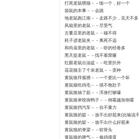
打死老鼠喂猫－－恼一个，好一个
袋鼠的本事－－会跳
地老鼠跑江南－－走路不少，见天不多
风箱里的老鼠－－尽受气
古董店里的老鼠－－碰不得
耗子进老鼠夹－－离死不远
和尚庙里的老鼠－－听的经卷多
黑天捉老鼠－－找不着窟窿
红眼老鼠出油盆－－吃里扒外
花花猫主了个灰老鼠－－歪种
黄鼠狼拜孤狸－－一个更比一个坏
黄鼠狼吃鸡毛－－填不饱肚子
黄鼠狼抽了筋－－浑身打哆嚎
黄鼠狼单咬病鸭子－－倒霉越加倒霉
黄鼠狼挡汽车－－自不量力
黄鼠狼的腚－－放不出好屁来(比喻说不
黄鼠狼的腚－－放不出什么好屁来
黄鼠狼的脊梁－－软骨头
黄鼠狼的脾气－－偷鸡摸蛋