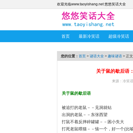
欢迎光临www.taoyishang.net 悠悠笑话大全
首页
最新冷笑话
超级冷笑话
您的位置：
首页
>
谜语大全
>
趣味谜语
> 正文
关于鼠的歇后语
来源：
冷笑
关于鼠的歇后语
被追打的老鼠－－见洞就钻
出洞的老鼠－－东张西望
打鼠不着反摔碎罐罐－－困小失大
打死老鼠喂猫－－恼一个，好一个(比