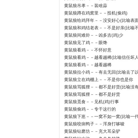
黄鼠狼吊孝－－装啥蒜
黄鼠狼蹲在鸡窝里－－投机(偷鸡)
黄鼠狼给鸡拜年－－没安好心(比喻表
黄鼠狼和鸡结老表－－不是好亲(比喻不
黄鼠狼间难卦－－凶多吉(鸡)少
黄鼠狼见了鸡－－眼馋
黄鼠狼看鸡－－不怀好意
黄鼠狼看鸡－－越看越稀(比喻信任坏
黄鼠狼看鸡－－越看越稀
黄鼠狼拉小鸡－－有去无回(比喻去了以
黄鼠狼立在鸡棚上－－不是你也是你
黄鼠狼骂狐狸－－都不是好货(比喻没有
黄鼠狼骂狐狸－－都不是好货
黄鼠狼觅食－－见机(鸡)行事
黄鼠狼偷鸡－－专干这行的
黄鼠狼下崽－－一窝不如一窝(比喻一代
黄鼠狼咬病鸭子－－浑身打哆唆
黄鼠狼钻磨坊－－充大耳朵驴