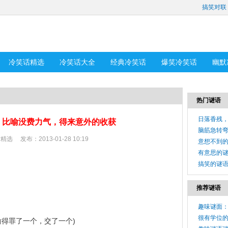
搞笑对联
冷笑话精选
冷笑话大全
经典冷笑话
爆笑冷笑话
幽默
热门谜语
日落香残，
：比喻没费力气，得来意外的收获
脑筋急转弯
话精选
发布：2013-01-28 10:19
意想不到
有意思的
搞笑的谜
推荐谜语
趣味谜面
很有学位的
喻得罪了一个，交了一个)