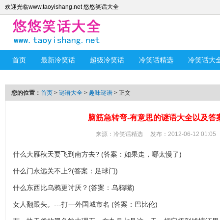
欢迎光临www.taoyishang.net 悠悠笑话大全
首页
最新冷笑话
超级冷笑话
冷笑话精选
冷笑话大
您的位置：
首页
>
谜语大全
>
趣味谜语
> 正文
脑筋急转弯-有意思的谜语大全以及答
来源：
冷笑话精选
发布：2012-06-12 01:05
什么大雁秋天要飞到南方去? (答案：如果走，哪太慢了)
什么门永远关不上?(答案：足球门)
什么东西比乌鸦更讨厌？(答案：乌鸦嘴)
女人翻跟头。---打一外国城市名 (答案：巴比伦)