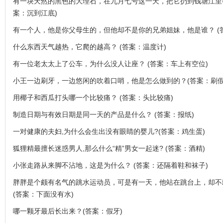
有一块天然的黑色的大理石，在九月七号这一天，把它扔到钱塘江里
案：沉到江底)
有一个人，他是你父母生的，但他却不是你的兄弟姐妹，他是谁？ (
什么东西天气越热，它爬的越高？ (答案：温度计)
有一位老太太上了公车，为什么没人让座？ (答案：车上有空位)
小王一边刷牙，一边悠闲的吹着口哨，他是怎么做到的？(答案：刷假
用椰子和西瓜打头哪一个比较痛？ (答案：头比较痛)
制造日期与有效日期是同一天的产品是什么？ (答案：报纸)
一对健康的夫妇,为什么会生出没有眼睛的婴儿?(答案：鸡生蛋)
狐狸精最擅长迷惑男人,那么什么“精”男女一起迷? (答案：酒精)
小张走路从来脚不沾地，这是为什么？ (答案：还隔着鞋和袜子)
胖胖是个颇有名气的跳水运动员，可是有一天，他站在跳台上，却不
(答案：下面没有水)
哪一颗牙最后长出来？(答案：假牙)