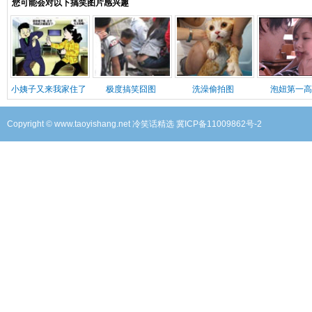
您可能会对以下搞笑图片感兴趣
小姨子又来我家住了
极度搞笑囧图
洗澡偷拍图
泡妞第一高
Copyright © www.taoyishang.net
冷笑话精选
冀ICP备11009862号-2