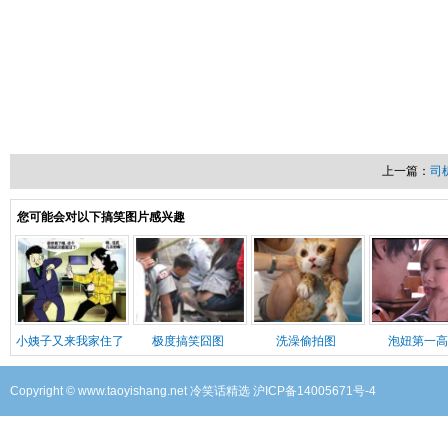
上一篇：
司
您可能会对以下搞笑图片感兴趣
小姨子又来我家住了
极度搞笑囧图
洗澡偷拍图
泡妞第一高
Copyright © www.taoyishang.net
冷笑话精选
沪ICP备14005671号-4