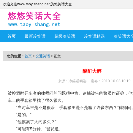
欢迎光临www.taoyishang.net 悠悠笑话大全
首页
最新冷笑话
超级冷笑话
冷笑话精选
冷笑话大
您的位置：
首页
>
交通笑话
> 正文
酩酊大醉
来源：
冷笑话精选
发布：2010-10-03 10:19
被控酒醉开车者的律师问的问题很中肯。逮捕被告的警员作证称，他
车上的手套箱里找了很久很久。
“当时车里是不是很暗，手套箱里是不是塞了许多东西？”律师
“是的。”
“他摸索了大约多久？”
“可能有5分钟。”警员道。