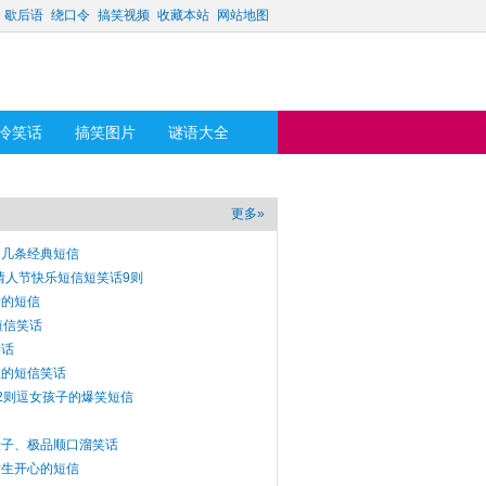
歇后语
绕口令
搞笑视频
收藏本站
网站地图
冷笑话
搞笑图片
谜语大全
更多»
的几条经典短信
笑情人节快乐短信短笑话9则
除的短信
短信笑话
笑话
思的短信笑话
2则逗女孩子的爆笑短信
段子、极品顺口溜笑话
女生开心的短信