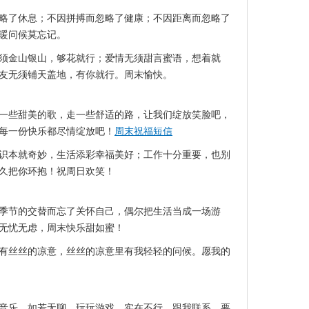
略了休息；不因拼搏而忽略了健康；不因距离而忽略了
暖问候莫忘记。
须金山银山，够花就行；爱情无须甜言蜜语，想着就
友无须铺天盖地，有你就行。周末愉快。
一些甜美的歌，走一些舒适的路，让我们绽放笑脸吧，
每一份快乐都尽情绽放吧！
周末祝福短信
识本就奇妙，生活添彩幸福美好；工作十分重要，也别
久把你环抱！祝周日欢笑！
季节的交替而忘了关怀自己，偶尔把生活当成一场游
无忧无虑，周末快乐甜如蜜！
有丝丝的凉意，丝丝的凉意里有我轻轻的问候。愿我的
音乐。如若无聊，玩玩游戏。实在不行，跟我联系。要