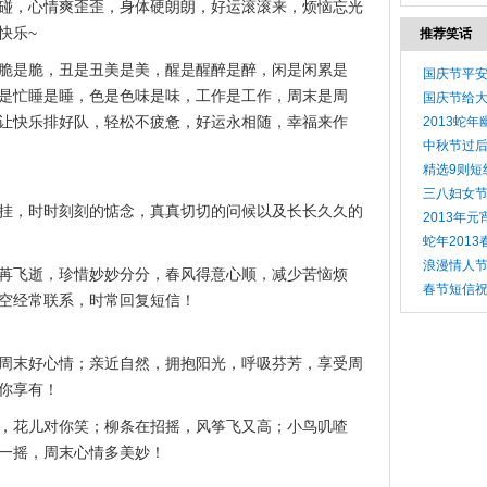
碰，心情爽歪歪，身体硬朗朗，好运滚滚来，烦恼忘光
快乐~
推荐笑话
脆是脆，丑是丑美是美，醒是醒醉是醉，闲是闲累是
国庆节平安
是忙睡是睡，色是色味是味，工作是工作，周末是周
国庆节给
让快乐排好队，轻松不疲惫，好运永相随，幸福来作
2013蛇
中秋节过后
精选9则短
三八妇女
挂，时时刻刻的惦念，真真切切的问候以及长长久久的
2013年
蛇年201
浪漫情人节
苒飞逝，珍惜妙妙分分，春风得意心顺，减少苦恼烦
春节短信
空经常联系，时常回复短信！
周末好心情；亲近自然，拥抱阳光，呼吸芬芳，享受周
你享有！
，花儿对你笑；柳条在招摇，风筝飞又高；小鸟叽喳
一摇，周末心情多美妙！