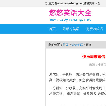
欢迎光临www.taoyishang.net 悠悠笑话大全
首页
最新冷笑话
超级冷笑话
您的位置：
首页
>
短信笑话
> 正文
快乐周末短信
来源：
冷笑
周末到，手机叫：快乐要与你拥抱，幸
高！祝福如此美妙，你怎舍得隐藏微笑
一分耕耘一分收获，充实平时愉快周日
相聚联络。 华发染鬓、皱纹添多;难