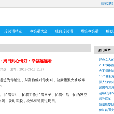
搞笑对联
冷笑话精选
冷笑话大全
经典冷笑话
爆笑冷笑话
幽默
热门笑话
好色女人
：周日到心情好：幸福连连看
2012爆
话精选
发布：2013-03-17 11:27
舍不得删
10个幽默
运想为你铺道，财富粉丝对你尖叫，健康指数火箭般窜
损人短信
？
超级有意
超级经典2
。 忙着奋斗、忙着工作;忙着日子、忙着生活，忙的没空
领导四怕
得休闲、及时洒脱，松弛有道度过周日。
短信幽默
保证能逗