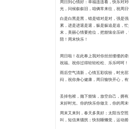
周日到心情好：幸福连连看，快乐对对
光，问候叙叙旧，咱俩常来往，祝周日
白是白黑是黑，错是错对是对，强是强
累，进是进退是退，躲是躲追是追，忙
末，美丽心情要抢位，把烦恼全压碎，
陪！周末快乐！
周日啦！在此奉上我对你丝丝缕缕的牵
祝福。祝你过得轻轻松松、乐乐呵呵！
雨后空气清新，心情五彩缤纷，时光荏
闷，祝你身心健康，周日愉快开心，有
丢掉包袱，抛下烦恼，放空自己，拥有
末好时光。你的快乐你做主，你的周末
周末又来到，春天多美好；太阳当空照
叫，短信来骚扰；快别睡懒觉，运动摇