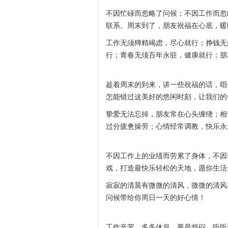
不因忙碌而忽略了问候；不因工作而忽
联系。周末到了，朋友祝福在心底，暖
工作无须殚精竭虑，尽心就行；挣钱无
行；青春无须百年永驻，健康就行；朋
趁着周末的到来，讲一些祝福的话，唱
怎能错过这美好的悠闲时刻，让我们的
挚爱无法忘掉，朋友常在心头缠绕；相
过分疲惫操劳；心情经常调教，快乐永
不因工作上的业绩而劳累了身体，不因
戏，打造最快乐轻松的天地，愿你生活
寂寂的清晨有微微的清风，微微的清风
问候带给你周日一天的好心情！
工作辛苦，多多休息。要是烦闷，听听