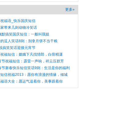
更多»
祝福语_快乐国庆短信
大家带来几则动物冷笑话
年幽默搞笑国庆短信：一般叫我姐
的逗人笑话8则：别拿月饼不当干粮
线搞笑笑话迎接元宵节
节祝福短信：嫦娥下凡找情郎，白骨精潇
元宵节祝福短信：霹雷一声响，祥云压群芳
3春节新春快乐短信笑话9则：生活是你的福利
短信祝福2013：愿你有浪漫的情缘，倾城
祝福语大全：愿运气追着你，美事跟着你