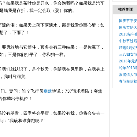
吗？如果我是茶叶你是开水，你会泡我吗？如果我是汽车
推荐笑话
是钱我是存折，我一定会取（娶）你的。
国庆节平安
而流的泪；如果天上落下两滴水，那是我爱你而心醉；如
国庆节给
别瞎想了，下雨了！
2013蛇
中秋节过后
，要勇敢地与它博斗，顶多会有三种结果：一是你赢了，
精选9则短
不如；三是你们打平了，你和狗一样。
三八妇女
2013年
蛇年201
前我们就认识了，是个秋天，你随我在风里跑，在我身上
浪漫情人节
那时，我叫吕洞宾。
春节短信
敲门。妻问：谁？飞行员
幽默
地说：737请求着陆！突然
给你腾出停机位！
果没有基青，四季将会平庸，如果没有我，你将会失去一
问：“我该和谁赛跑呢？”