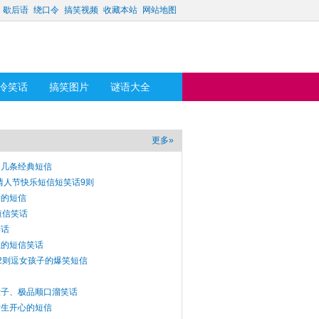
歇后语
绕口令
搞笑视频
收藏本站
网站地图
冷笑话
搞笑图片
谜语大全
更多»
的几条经典短信
笑情人节快乐短信短笑话9则
除的短信
短信笑话
笑话
思的短信笑话
2则逗女孩子的爆笑短信
段子、极品顺口溜笑话
女生开心的短信