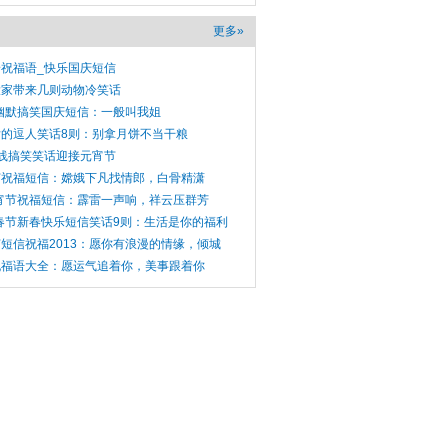
更多»
祝福语_快乐国庆短信
大家带来几则动物冷笑话
年幽默搞笑国庆短信：一般叫我姐
的逗人笑话8则：别拿月饼不当干粮
线搞笑笑话迎接元宵节
节祝福短信：嫦娥下凡找情郎，白骨精潇
元宵节祝福短信：霹雷一声响，祥云压群芳
3春节新春快乐短信笑话9则：生活是你的福利
短信祝福2013：愿你有浪漫的情缘，倾城
祝福语大全：愿运气追着你，美事跟着你