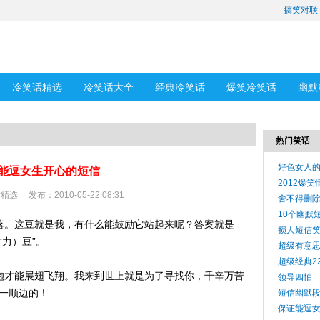
搞笑对联
冷笑话精选
冷笑话大全
经典冷笑话
爆笑冷笑话
幽默
热门笑话
好色女人
能逗女生开心的短信
2012爆
话精选
发布：2010-05-22 08:31
舍不得删
10个幽默
落。这豆就是我，有什么能鼓励它站起来呢？答案就是
损人短信
力）豆”。
超级有意
超级经典2
抱才能展翅飞翔。我来到世上就是为了寻找你，千辛万苦
领导四怕
是一顺边的！
短信幽默
保证能逗