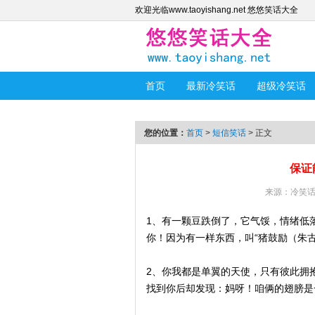
欢迎光临www.taoyishang.net 悠悠笑话大全
首页
最新冷笑话
超级冷笑话
您的位置：
首页
>
短信笑话
> 正文
保证
来源：
冷笑
1、有一颗豆跌倒了，它气馁，情绪低
你！因为有一样东西，叫“猪鼓励（朱古
2、你我都是单翼的天使，只有彼此拥
找到你后却发现：妈呀！咱俩的翅膀