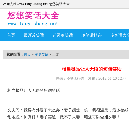
欢迎光临www.taoyishang.net 悠悠笑话大全
首页
最新冷笑话
超级冷笑话
冷笑话精选
冷笑话大
您的位置：
首页
>
短信笑话
> 正文
相当极品让人无语的短信笑话
来源：
冷笑话精选
发布：2012-06-10 12:44
相当极品让人无语的短信笑话
丈夫问：我要有外遇了怎么办？妻子嫣然一笑：我很温柔，最多整残
动地说：你真好！妻子笑道：做不了夫妻，咱还可以做姐妹嘛！...