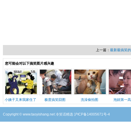
上一篇：
最新最搞笑的
您可能会对以下搞笑图片感兴趣
小姨子又来我家住了
极度搞笑囧图
洗澡偷拍图
泡妞第一高
Copyright © www.taoyishang.net
冷笑话精选
沪ICP备14005671号-4